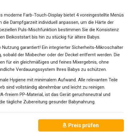
Das moderne Farb-Touch-Display bietet 4 voreingestellte Menüs
n die Dampfgarzeit individuell anpassen, um die Härte der
 speziellen Puls-Mischfunktion bestimmen Sie die Konsistenz
den Beikoststart bis hin zu stückig für ältere Babys.
e Nutzung garantiert! Ein integrierter Sicherheits-Mikroschalter
, sobald der Mixbecher oder der Deckel entfernt werden. Die
n für ein gleichmäßiges und feines Mixergebnis, ohne
indliche Verdauungssystem Ihres Babys zu schützen.
imale Hygiene mit minimalem Aufwand. Alle relevanten Teile
b sind vollständig abnehmbar und leicht zu reinigen.
A-freiem PP-Material, ist das Gerät geruchsneutral und
 die tägliche Zubereitung gesunder Babynahrung.
Preis prüfen