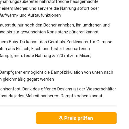
bynahrungszubereiter nährstoffreiche hausgemachte
ur einem Becher, und serviere die Nahrung sofort oder
 Aufwärm- und Auftaufunktionen
 musst du nur noch den Becher anheben, ihn umdrehen und
rung bis zur gewünschten Konsistenz pürieren kannst
inem Baby: Du kannst das Gerät als Zerkleinerer für Gemüse
ten aus Fleisch, Fisch und fester beschaffenen
 Dampfgaren, feste Nahrung & 720 ml zum Mixen,
m Dampfgarer ermöglicht die Dampfzirkulation von unten nach
n gleichmäßig gegart werden
schinenfest. Dank des offenen Designs ist der Wasserbehälter
sodass du jedes Mal mit sauberem Dampf kochen kannst
Preis prüfen