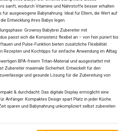
rs sanft, wodurch Vitamine und Nährstoffe besser erhalten
s für ausgewogene Babynahrung. Ideal für Eltern, die Wert auf
 die Entwicklung ihres Babys legen.
cklungsphase: Grownsy Babybrei Zubereiter mit
passt sich die Konsistenz flexibel an – von fein püriert bis
uftauen und Pulse-Funktion bieten zusätzliche Flexibilität.
ten Rezepten und Kochtipps für einfache Anwendung im Alltag.
hwertigen BPA-freiem Tritan-Material und ausgestattet mit
t Zubereiter maximale Sicherheit. Entwickelt für den
ne zuverlässige und gesunde Lösung für die Zubereitung von
ompakt & durchdacht: Das digitale Display ermöglicht eine
ür Anfänger. Kompaktes Design spart Platz in jeder Küche.
e Zeit sparen und Babynahrung unkompliziert selbst zubereiten