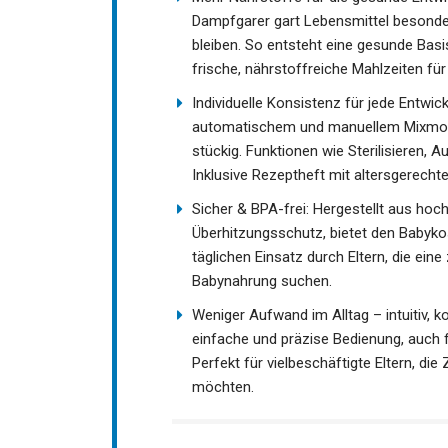
Dampfgarer gart Lebensmittel besonde
bleiben. So entsteht eine gesunde Basi
frische, nährstoffreiche Mahlzeiten für
Individuelle Konsistenz für jede Entwi
automatischem und manuellem Mixmodus 
stückig. Funktionen wie Sterilisieren, A
Inklusive Rezeptheft mit altersgerech
Sicher & BPA-frei: Hergestellt aus hoc
Überhitzungsschutz, bietet den Babykos
täglichen Einsatz durch Eltern, die ei
Babynahrung suchen.
Weniger Aufwand im Alltag – intuitiv, k
einfache und präzise Bedienung, auch f
Perfekt für vielbeschäftigte Eltern, di
möchten.