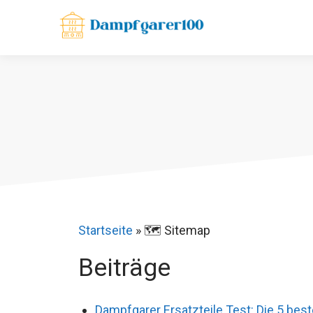
Zum
Inhalt
springen
Startseite
»
🗺️ Sitemap
Beiträge
Dampfgarer Ersatzteile Test: Die 5 best