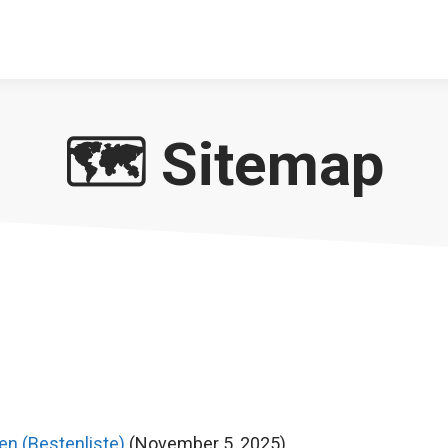
🗺️ Sitemap
en (Bestenliste)
(November 5, 2025)