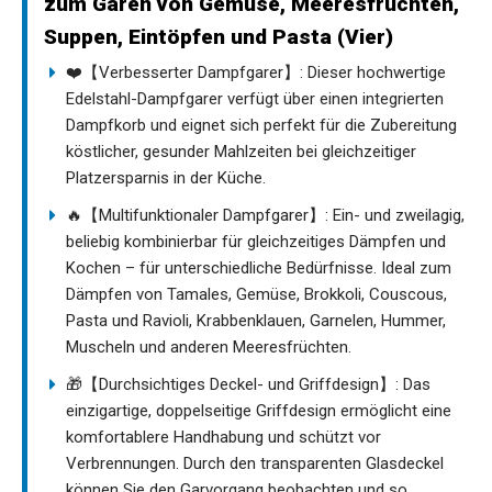
zum Garen von Gemüse, Meeresfrüchten,
Suppen, Eintöpfen und Pasta (Vier)
❤️【Verbesserter Dampfgarer】: Dieser hochwertige
Edelstahl-Dampfgarer verfügt über einen integrierten
Dampfkorb und eignet sich perfekt für die Zubereitung
köstlicher, gesunder Mahlzeiten bei gleichzeitiger
Platzersparnis in der Küche.
🔥【Multifunktionaler Dampfgarer】: Ein- und zweilagig,
beliebig kombinierbar für gleichzeitiges Dämpfen und
Kochen – für unterschiedliche Bedürfnisse. Ideal zum
Dämpfen von Tamales, Gemüse, Brokkoli, Couscous,
Pasta und Ravioli, Krabbenklauen, Garnelen, Hummer,
Muscheln und anderen Meeresfrüchten.
🎁【Durchsichtiges Deckel- und Griffdesign】: Das
einzigartige, doppelseitige Griffdesign ermöglicht eine
komfortablere Handhabung und schützt vor
Verbrennungen. Durch den transparenten Glasdeckel
können Sie den Garvorgang beobachten und so