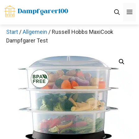
Zum
M
Inhalt
springen
Start
/
Allgemein
/ Russell Hobbs MaxiCook
Dampfgarer Test